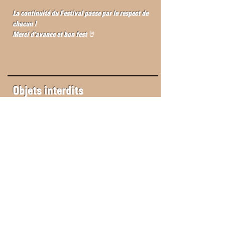
La continuité du Festival passe par le respect de
chacun !
Merci d’avance et bon fest
🤘
Objets interdits
Tous récipients en verre,
Les pipes à eau, les chichas, ainsi que la détention ou la
consommation de toutes drogues,
Tous types de feux dépassant la taille d’une flamme de
briquet (barbecue, bougies, brûleurs et autres
installations au gaz, ...),
Tous types d’aérosols (les déodorants de type roll-on
sont autorisés),
Les groupes électrogènes,
Les outils (clés plates, pinces, pelles, etc.)
Toute personne tentant d’escalader, d’ouvrir ou d’abîmer
les infrastructures, ou d’introduire frauduleusement des