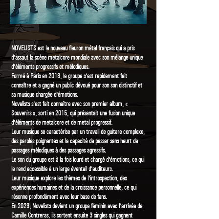
NOVELISTS est le nouveau fleuron métal français qui a pris
d'assaut la scène metalcore mondiale avec son mélange unique
d'éléments progressifs et mélodiques.
Formé à Paris en 2013, le groupe s'est rapidement fait
connaître et a gagné un public dévoué pour son son distinctif et
sa musique chargée d'émotions.
Novelists s'est fait connaître avec son premier album, «
Souvenirs », sorti en 2015, qui présentait une fusion unique
d'éléments de metalcore et de metal progressif.
Leur musique se caractérise par un travail de guitare complexe,
des paroles poignantes et la capacité de passer sans heurt de
passages mélodiques à des passages agressifs.
Le son du groupe est à la fois lourd et chargé d'émotions, ce qui
le rend accessible à un large éventail d'auditeurs.
Leur musique explore les thèmes de l'introspection, des
expériences humaines et de la croissance personnelle, ce qui
résonne profondément avec leur base de fans.
En 2023, Novelists devient un groupe féminin avec l'arrivée de
Camille Contreras, ils sortent ensuite 3 singles qui gagnent