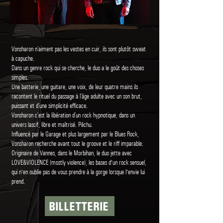
Vonsharon n’aiment pas les ​vestes en cuir, ils sont plutôt ​sweat
à capuche.
Dans un genre rock qui se ​cherche, le duo a le goût des ​choses
simples.
Une batterie, une guitare, une ​voix, de leur quatre mains ils ​
racontent le rituel du passage à ​l’âge adulte avec un son brut, ​
puissant et d’une simplicité ​efficace.
Vonsharon c’est la libération ​d’un rock hypnotique, dans un ​
univers lascif, libre et maîtrisé. Pêchu.
Influencé par le Garage et plus largement par le Blues Rock,
Vonsharon recherche avant tout le groove et le riff imparable.
Originaire de Vannes, dans le Morbihan, le duo jette avec
LOVE&VIOLENCE (mostly violence), les bases d'un rock sensuel,
qui n'en oublie pas de vous prendre à la gorge lorsque l'envie lui
prend.
BILLETTERIE